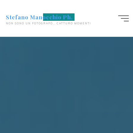
Salta
al
Stefano Manocchio Ph.
contenuto
NON SONO UN FOTOGRAFO... CATTURO MOMENTI