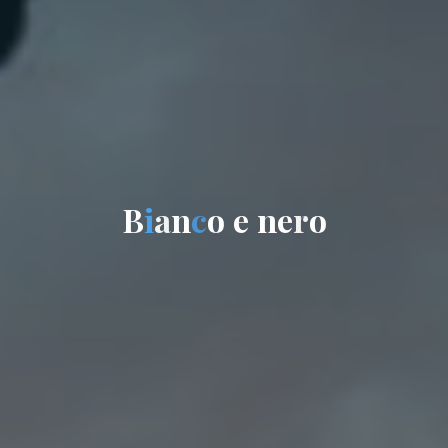
B
i
a
n
c
o
e
n
e
r
o