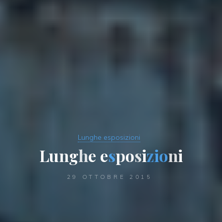
Lunghe esposizioni
L
u
n
n
g
h
e
e
s
p
o
o
s
i
z
i
o
n
i
29 OTTOBRE 2015