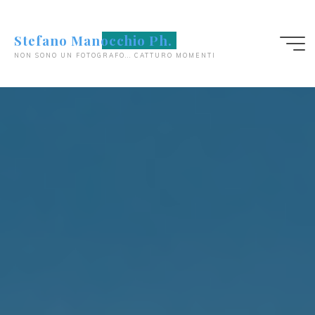
Salta
al
Stefano Manocchio Ph.
contenuto
NON SONO UN FOTOGRAFO... CATTURO MOMENTI