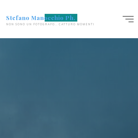
Salta
al
Stefano Manocchio Ph.
contenuto
NON SONO UN FOTOGRAFO... CATTURO MOMENTI