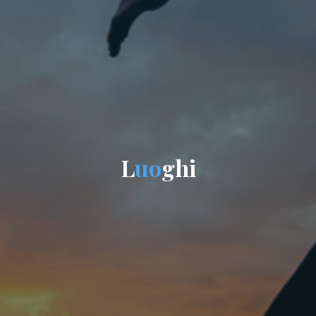
L
u
o
g
h
i