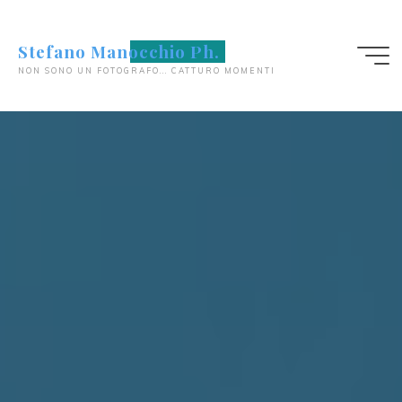
Salta
al
Stefano Manocchio Ph.
contenuto
NON SONO UN FOTOGRAFO... CATTURO MOMENTI