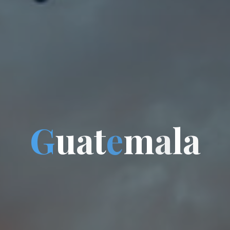
G
u
a
t
e
m
a
l
a