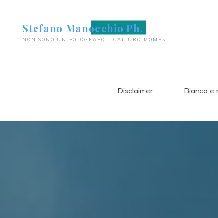
Salta
al
Stefano Manocchio Ph.
contenuto
NON SONO UN FOTOGRAFO... CATTURO MOMENTI
Disclaimer
Bianco e 