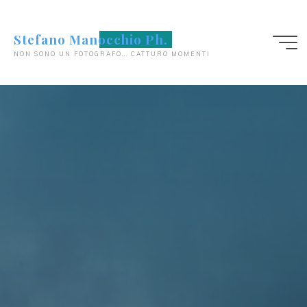
Salta
al
Stefano Manocchio Ph.
contenuto
NON SONO UN FOTOGRAFO... CATTURO MOMENTI