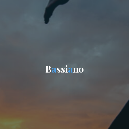
B
a
s
s
i
a
n
o