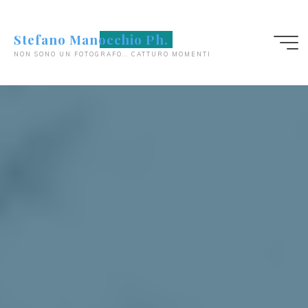
Salta
al
Stefano Manocchio Ph.
contenuto
NON SONO UN FOTOGRAFO... CATTURO MOMENTI