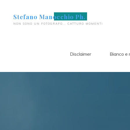
Salta
al
Stefano Manocchio Ph.
contenuto
NON SONO UN FOTOGRAFO... CATTURO MOMENTI
Disclaimer
Bianco e 