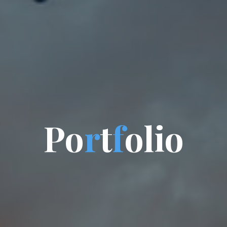
P
o
r
t
f
o
l
i
o