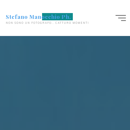
Salta
al
Stefano Manocchio Ph.
contenuto
NON SONO UN FOTOGRAFO... CATTURO MOMENTI