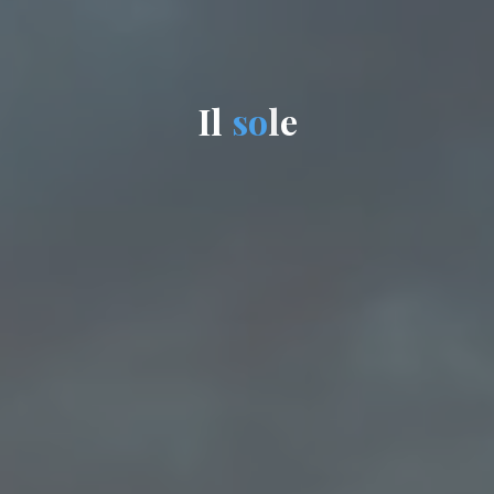
I
l
s
o
l
e