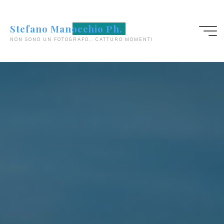
Salta
al
Stefano Manocchio Ph.
contenuto
NON SONO UN FOTOGRAFO... CATTURO MOMENTI