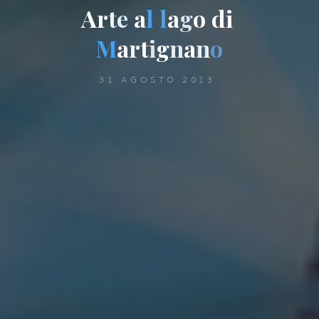
A
r
t
e
a
l
l
a
g
o
d
i
M
a
r
t
i
g
n
a
n
o
31 AGOSTO 2013