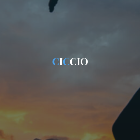
C
I
C
C
I
O