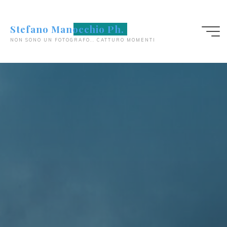
Salta
al
Stefano Manocchio Ph.
contenuto
NON SONO UN FOTOGRAFO... CATTURO MOMENTI