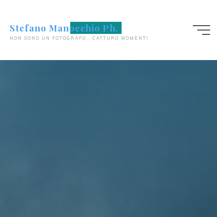
Salta
al
Stefano Manocchio Ph.
contenuto
NON SONO UN FOTOGRAFO... CATTURO MOMENTI