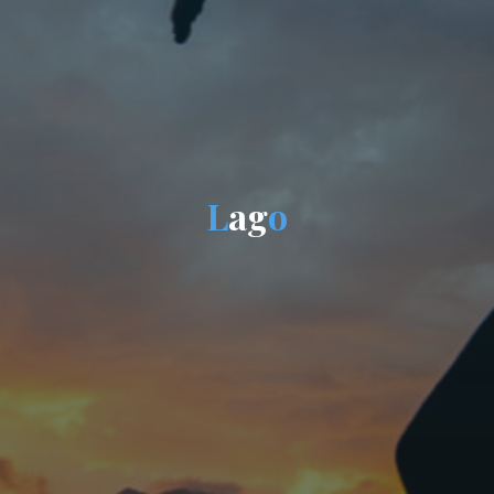
L
a
g
o