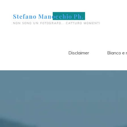
Salta
al
Stefano Manocchio Ph.
contenuto
NON SONO UN FOTOGRAFO... CATTURO MOMENTI
Disclaimer
Bianco e 