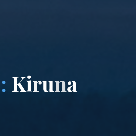
e
:
K
i
r
u
n
a