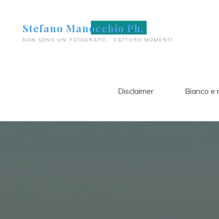
Salta
al
Stefano Manocchio Ph.
contenuto
NON SONO UN FOTOGRAFO... CATTURO MOMENTI
Disclaimer
Bianco e 