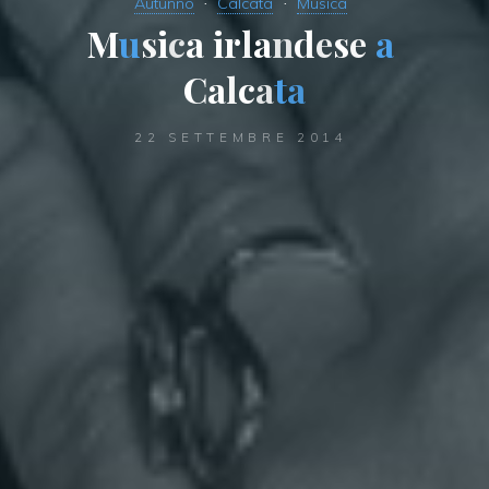
Autunno
Calcata
Musica
M
u
s
i
c
a
i
r
l
a
n
d
e
s
e
a
C
a
l
c
a
t
a
22 SETTEMBRE 2014