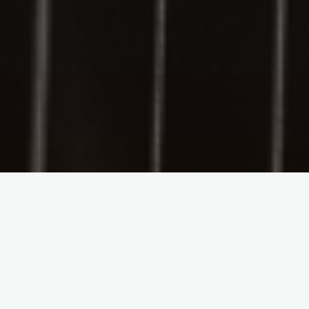
Ottima musica irlandese acustica dal vivo nella splendida
Calcata