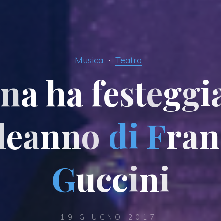
Musica
Teatro
n
a
h
a
f
e
s
t
e
g
g
i
l
e
a
n
n
o
d
i
F
r
a
n
G
u
c
c
i
n
i
19 GIUGNO 2017