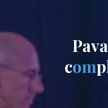
P
a
v
a
c
o
m
p