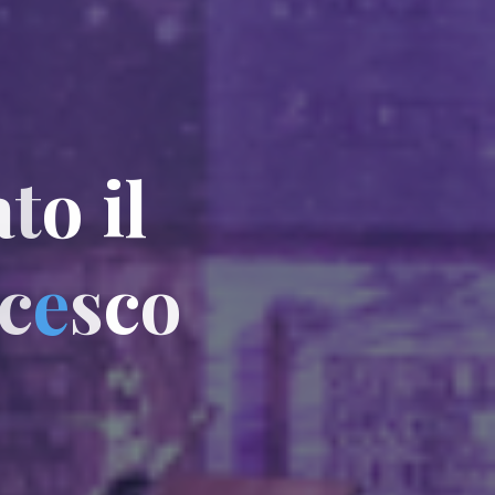
a
t
o
i
l
c
e
s
c
o