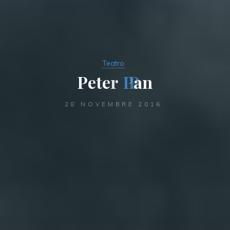
Teatro
P
e
t
e
r
P
a
n
28 NOVEMBRE 2016