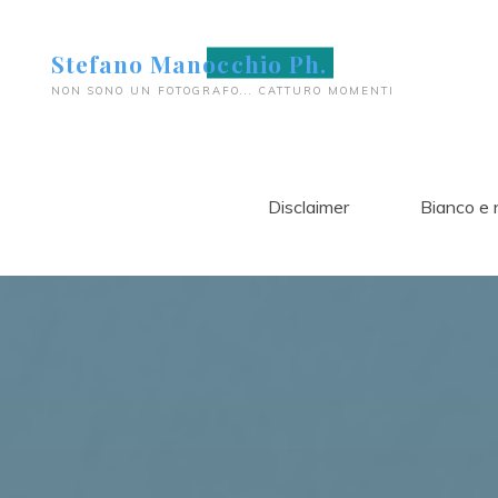
Salta
al
Stefano Manocchio Ph.
contenuto
NON SONO UN FOTOGRAFO... CATTURO MOMENTI
Disclaimer
Bianco e 