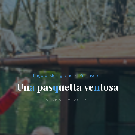
Lago di Martignano
Primavera
U
n
a
p
a
s
q
u
e
t
t
a
v
e
n
t
o
s
a
6 APRILE 2015