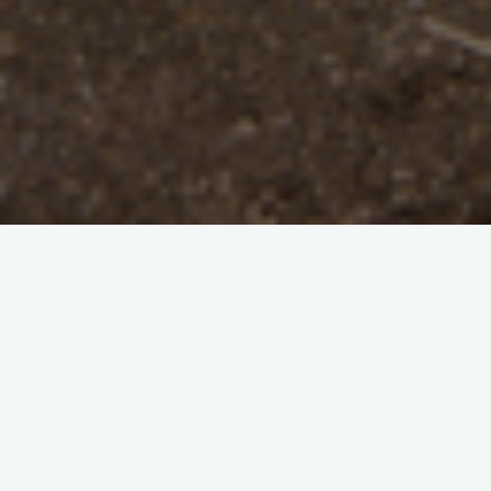
Le ampie visioni… grazie al grandangolo di possono ottenere
dei bellissimi Momenti di Anguillara Sabazia e del Lago di
Martignano