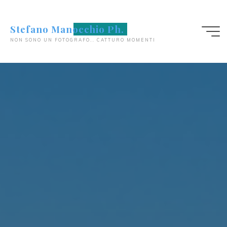
Salta
al
Stefano Manocchio Ph.
contenuto
NON SONO UN FOTOGRAFO... CATTURO MOMENTI