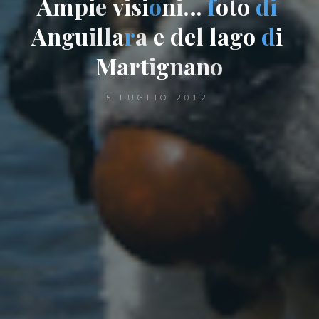
A
m
p
i
e
v
i
s
i
o
n
i
…
f
o
t
o
d
i
A
n
g
u
i
l
l
a
r
a
e
d
e
l
l
a
g
o
d
i
M
a
r
t
i
g
n
a
n
o
5 LUGLIO 2012