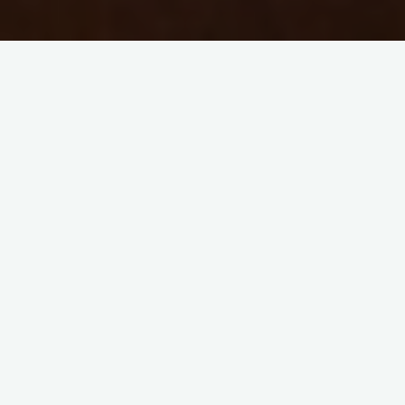
Ogni anno ad Anguillara si ripete la tradizione delle sagra del
pesce con tante bancarelle, fraschette, buona musica e
spettacoli.