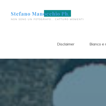
Salta
al
Stefano Manocchio Ph.
contenuto
NON SONO UN FOTOGRAFO... CATTURO MOMENTI
Disclaimer
Bianco e 