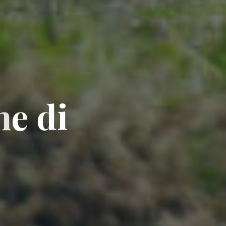
n
e
d
i