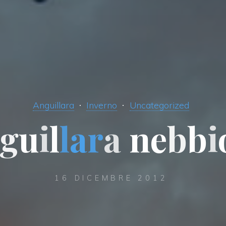
Anguillara
Inverno
Uncategorized
g
u
i
l
l
a
r
a
n
e
b
b
i
16 DICEMBRE 2012