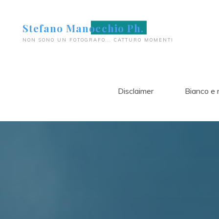
Salta
al
Stefano Manocchio Ph.
contenuto
NON SONO UN FOTOGRAFO... CATTURO MOMENTI
Disclaimer
Bianco e 