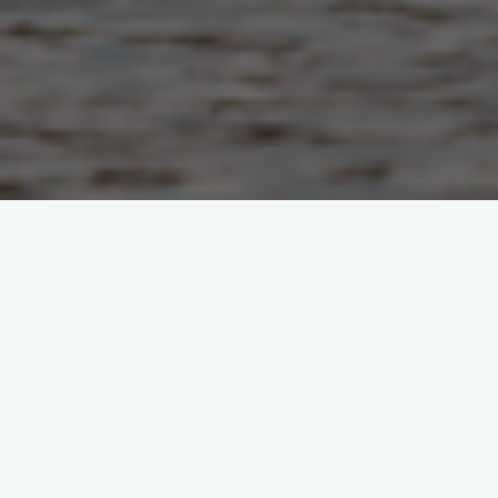
Una bella mattina di ferie passeggiando in riva al lago ad
Anguillara in compagnia del nuovo obiettivo.