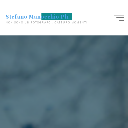
Salta
al
Stefano Manocchio Ph.
contenuto
NON SONO UN FOTOGRAFO... CATTURO MOMENTI