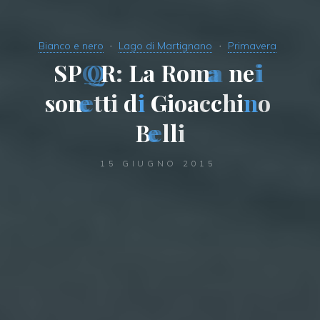
Bianco e nero
Lago di Martignano
Primavera
S
P
Q
R
:
L
a
R
o
m
a
n
e
i
s
o
n
e
t
t
i
d
i
G
i
o
a
c
c
h
i
n
o
B
e
l
l
i
15 GIUGNO 2015